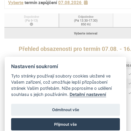
Vyberte
termín zapůjčení
07.08.2026
Dopoledne
Odpoledne
(Pá 9-13)
(Pá 13:30-17:30)
850 Kč
Vyberte interval
Přehled obsazenosti pro termín 07.08. - 1
07.08.
08.08.
09.08.
10.
Nastavení soukromí
Dopoledne
Tyto stránky používají soubory cookies uložené ve
Vašem zařízení, což umožňuje lepší přizpůsobení
Odpoledne
stránek Vašim potřebám. Níže poprosíme o udělení
Celodenní
souhlasu s jejich používáním.
Detailní nastavení
Odmítnout vše
Přijmout vše