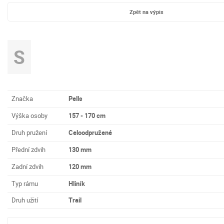
Zpět na výpis
S
Značka
Pells
Výška osoby
157 - 170 cm
Druh pružení
Celoodpružené
Přední zdvih
130 mm
Zadní zdvih
120 mm
Typ rámu
Hliník
Druh užití
Trail